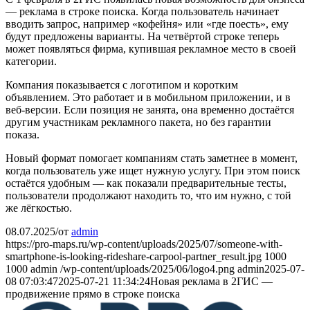
— реклама в строке поиска. Когда пользователь начинает
вводить запрос, например «кофейня» или «где поесть», ему
будут предложены варианты. На четвёртой строке теперь
может появляться фирма, купившая рекламное место в своей
категории.
Компания показывается с логотипом и коротким
объявлением. Это работает и в мобильном приложении, и в
веб-версии. Если позиция не занята, она временно достаётся
другим участникам рекламного пакета, но без гарантии
показа.
Новый формат помогает компаниям стать заметнее в момент,
когда пользователь уже ищет нужную услугу. При этом поиск
остаётся удобным — как показали предварительные тесты,
пользователи продолжают находить то, что им нужно, с той
же лёгкостью.
08.07.2025
/
от
admin
https://pro-maps.ru/wp-content/uploads/2025/07/someone-with-
smartphone-is-looking-rideshare-carpool-partner_result.jpg
1000
1000
admin
/wp-content/uploads/2025/06/logo4.png
admin
2025-07-
08 07:03:47
2025-07-21 11:34:24
Новая реклама в 2ГИС —
продвижение прямо в строке поиска